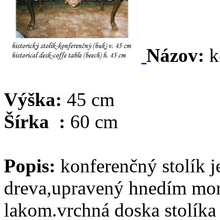
Názov:
k
Výška:
45 cm
Šírka :
60 cm
Popis:
konferenčný stolík 
dreva,upravený hnedím mor
lakom.vrchná doska stolíka