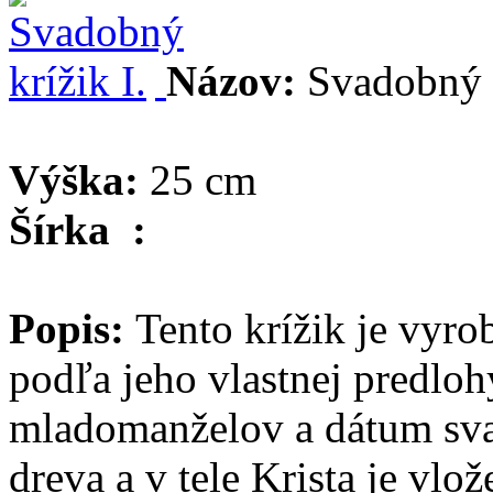
Názov:
Svadobný k
Výška:
25 cm
Šírka :
Popis:
Tento krížik je vyro
podľa jeho vlastnej predloh
mladomanželov a dátum sva
dreva a v tele Krista je vl